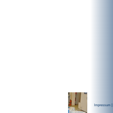
B 400 V / VD
B 600 V / VD
B 850 V / VD
Schwere Baureihe
B 850 S
B 1000 S / DD
B 1100 DD
B 1350 S
B 1350 DD
B 1700 S
B 1600
B 2000
Galerie
|
Impressum