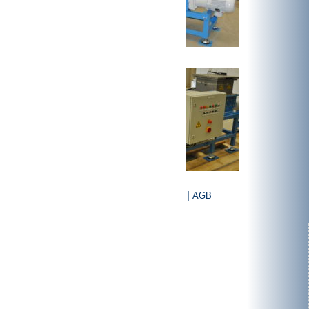
|
Datenschutzerklärung
AGB
Produkte
Rotorscheren
Granulatoren
Vertikal-Schredder
Sondermaschinenbau