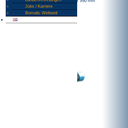
Gesammtaufstellfläche:
(LxB) 1500 x 950 mm
Jobs / Karriere
Gesamthöhe:
(LxB) 2470 mm
Bomatic Weltweit
Gesamtgewicht:
675 Kg
Antriebsleistung:
5,5 kW
Trichteröffnung:
720 x 830 mm