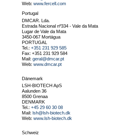
Web:
www.fercell.com
Portugal
DMCAR. Lda.
Estrada Nacional nº334 - Vale da Mata
Lugar de Vale da Mata
3450-067 Mortágua
PORTUGAL
Tel.:
+351 231 929 585
Fax: +351 231 929 584
Mail:
geral@dmcar.pt
Web:
www.dmcar.pt
Dänemark
LSH-BIOTECH ApS
Aalunden 36
8500 Grenaa
DENMARK
Tel.:
+45 29 60 30 08
Mail:
lsh@lsh-biotech.dk
Web:
www.lsh-biotech.dk
Schweiz