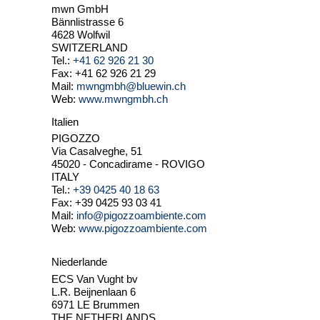
mwn GmbH
Bännlistrasse 6
4628 Wolfwil
SWITZERLAND
Tel.:
+41 62 926 21 30
Fax: +41 62 926 21 29
Mail:
mwngmbh@bluewin.ch
Web:
www.mwngmbh.ch
Italien
PIGOZZO
Via Casalveghe, 51
45020 - Concadirame - ROVIGO
ITALY
Tel.:
+39 0425 40 18 63
Fax: +39 0425 93 03 41
Mail:
info@pigozzoambiente.com
Web:
www.pigozzoambiente.com
Niederlande
ECS Van Vught bv
L.R. Beijnenlaan 6
6971 LE Brummen
THE NETHERLANDS