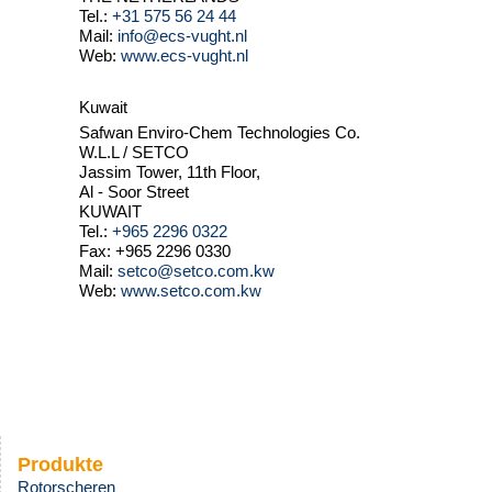
Tel.:
+31 575 56 24 44
Mail:
info@ecs-vught.nl
Web:
www.ecs-vught.nl
Kuwait
Safwan Enviro-Chem Technologies Co.
W.L.L / SETCO
Jassim Tower, 11th Floor,
Al - Soor Street
KUWAIT
Tel.:
+965 2296 0322
Fax: +965 2296 0330
Mail:
setco@setco.com.kw
Web:
www.setco.com.kw
Produkte
Rotorscheren