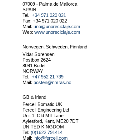
07009 - Palma de Mallorca
SPAIN
Tel.:
+34 971 020 031
Fax: +34 971 020 022
Mail:
uno@unoreciclaje.com
Web:
www.unoreciclaje.com
Norwegen, Schweden, Finnland
Vidar Sørensen
Postbox 2624
8091 Bodø
NORWAY
Tel.:
+47 952 21 739
Mail:
posten@nmras.no
GB & Irland
Fercell Bomatic UK
Fercell Engineering Ltd
Unit 1, Old Mill Lane
Aylesford, Kent, ME20 7DT
UNITED KINGDOM
Tel:
(0)1622 791414
Mail:
info@fercell.com