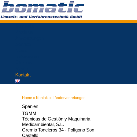
Startseite
Produkte
Anwendungen
Service
News
Referenzen
Über uns
Media
Kontakt
Home
»
Kontakt
»
Ländervertretungen
Spanien
TGMM
Técnicas de Gestión y Maquinaria
Medioambiental, S.L.
Gremio Toneleros 34 - Polígono Son
Castelló