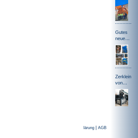
Gutes
neues
Jahr
Zerkleiner
von
Datenträge
|
|
Impressum
Datenschutzerklärung
AGB