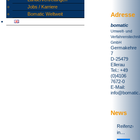
Jobs / Karriere
Adresse
Bomatic Weltweit
bomatic
Umwelt- und
Verfahrenstechni
GmbH
Germakehre
7
D-25479
Ellerau
Tel.: +49
(0)4106
7672-0
E-Mail:
info@bomatic
News
Reifenzerk
in
Schweden