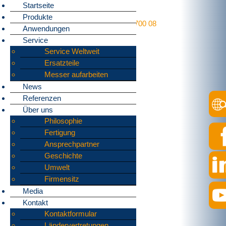
Startseite
Produkte
Home
»
Products
»
Granulators
»
u 1700 08
Anwendungen
Service
Service Weltweit
Ersatzteile
Messer aufarbeiten
News
Referenzen
Über uns
Philosophie
Fertigung
Ansprechpartner
Geschichte
Umwelt
Firmensitz
Media
Kontakt
Kontaktformular
Ländervertretungen