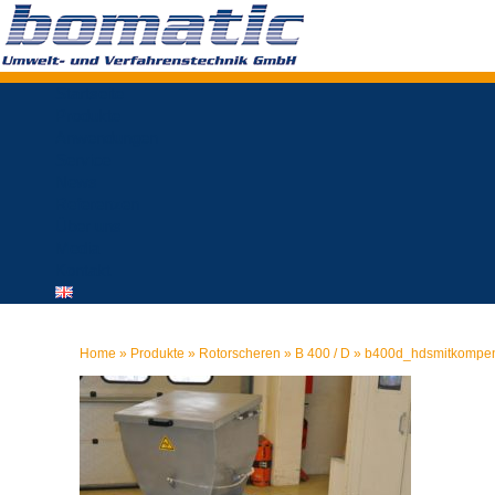
Startseite
Produkte
Anwendungen
Service
News
Referenzen
Über uns
Media
Kontakt
Home
»
Produkte
»
Rotorscheren
»
B 400 / D
»
b400d_hdsmitkompen