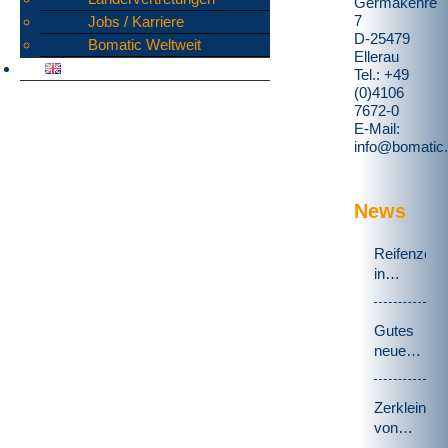
Germakehre
7
Jobs / Karriere
D-25479
Bomatic Weltweit
Ellerau
Tel.: +49
(0)4106
7672-0
E-Mail:
info@bomatic
News
Reifenzerk
in
Schweden
Gutes
neues
Jahr
Zerkleiner
von
Datenträge