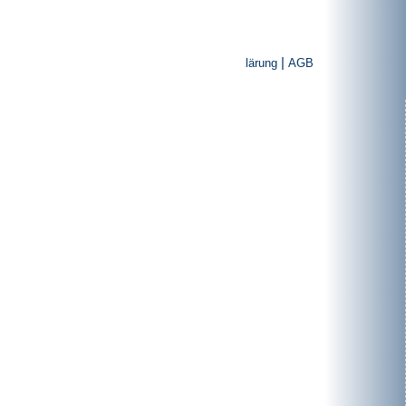
|
|
Impressum
Datenschutzerklärung
AGB
Produkte
Rotorscheren
Granulatoren
Vertikal-Schredder
Sondermaschinenbau
Anwendungsgebiete
Vorzerkleinerung
Nachzerkleinerung
Aufschlussverfahren
Anlagenbau
Über uns
Philosophie
Fertigung