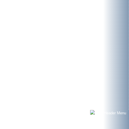
Umwelt
Firmensitz
Kontakt
Kontaktformular
Ansprechpartner
News
Jobs/Karriere
Adresse
bomatic
Umwelt- und Verfahrenstechnik GmbH
Germakehre 7
D-25479 Ellerau
Tel.: +49 (0)4106 7672-0
E-Mail:
info@bomatic.de