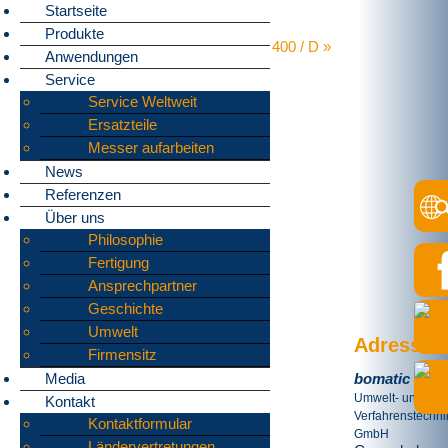
Startseite
Produkte
Home
»
Produkte
»
Rotorscheren
»
B 400 / D
»
Anwendungen
B400
Service
Service Weltweit
Ersatzteile
Messer aufarbeiten
News
Referenzen
Über uns
Philosophie
Fertigung
Ansprechpartner
Geschichte
Umwelt
Adresse
Firmensitz
bomatic
Media
Umwelt- und
Kontakt
Verfahrenstechni
Kontaktformular
GmbH
Ländervertretungen