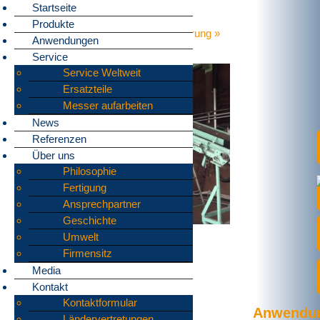
Startseite
Produkte
Home
»
Anwendungen
»
Vorzerkleinerung
»
Anwendungen
Japan
Service
Service Weltweit
Ersatzteile
Messer aufarbeiten
News
Referenzen
Über uns
Philosophie
Fertigung
Ansprechpartner
Geschichte
Umwelt
Firmensitz
Media
Kontakt
Kontaktformular
Anwendu
Ländervertretungen