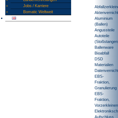
Jobs / Karriere
Abfallzerklei
Bomatic Weltweit
Aktenvernich
Aluminium
(Ballen)
Angussteile
Autoteile
(Stoßstangen
Ballenware
Bioabfall
DSD
Materialien
Datenvernich
EBS-
Fraktion,
Granulierung
EBS-
Fraktion,
Vorzerkleine
Elektronikschr
Aufschluss