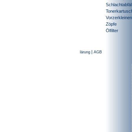
Schlachtabfäl
Tonerkartusc
Vorzerkleine
Zöpfe
Ölfilter
|
|
Impressum
Datenschutzerklärung
AGB
Produkte
Rotorscheren
Granulatoren
Vertikal-Schredder
Sondermaschinenbau
Anwendungsgebiete
Vorzerkleinerung
Nachzerkleinerung
Aufschlussverfahren