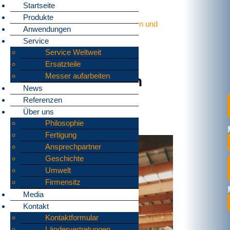
Startseite
Produkte
Home
»
Anwendungen
»
PET-Flaschen und
Anwendungen
Ballen
Service
bomatic liefert
Service Weltweit
Maschinen
Ersatzteile
Messer aufarbeiten
für das Zerkleinern
News
von:
Referenzen
Über uns
PET-Flaschen und Ballen
Philosophie
Fertigung
Ansprechpartner
Geschichte
Umwelt
Firmensitz
Media
Kontakt
Kontaktformular
Ländervertretungen