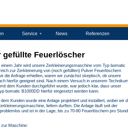
en
Service
News
Referenzen
 gefüllte Feuerlöscher
er einem Jahr wird unsere Zerkleinerungsmaschine vom Typ bomatic
eich zur Zerkleinerung von (noch gefüllten) Pulver Feuerlöschern
wir die Anfrage erhielten, waren wir zunächst skeptisch, ob unsere
ch hierfür geeignet sind. Nach einem Versuch in unserem Techniku
it dem Kunden durchgeführt wurde, war jedoch klar, dass unser
yp bomatic B1000DD hierfür eingesetzt werden kann.
em Kunden wurde eine Anlage projektiert und installiert, wobei wir 
erkleinerungsmaschine, liefern durften. Die Anlage läuft seit der
problemlos und ist in der Lage, bis zu 70-80 Feuerlöschern pro Stun
 zur Maschine: