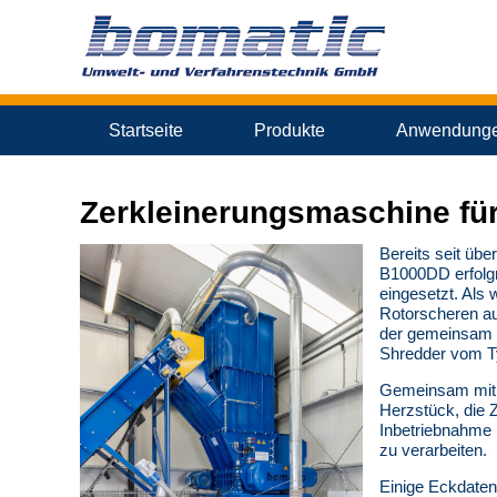
Startseite
Produkte
Anwendung
Zerkleinerungsmaschine für
Bereits seit üb
B1000DD erfolgr
eingesetzt. Als 
Rotorscheren au
der gemeinsam m
Shredder vom T
Gemeinsam mit d
Herzstück, die Z
Inbetriebnahme 
zu verarbeiten.
Einige Eckdaten