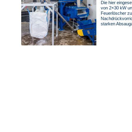
Die hier einges
von 2×30 kW und
Feuerlöscher zu
Nachdrückvorrich
starken Absauga