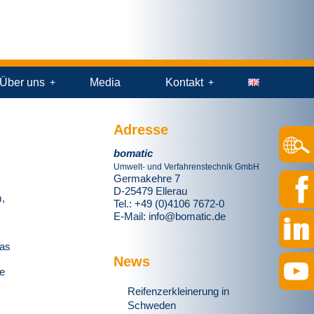
Über uns
Media
Kontakt
Adresse
bomatic
Umwelt- und Verfahrenstechnik GmbH
Germakehre 7
D-25479 Ellerau
m,
Tel.: +49 (0)4106 7672-0
E-Mail:
info@bomatic.de
das
News
de
Reifenzerkleinerung in
Schweden