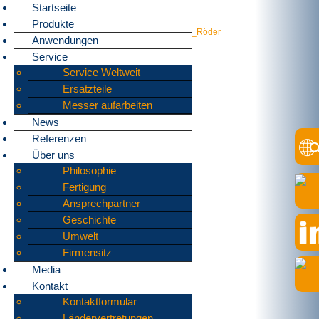
Startseite
Produkte
Home
»
Über uns
»
Ansprechpartner
»
Simon_Röder
Anwendungen
Service
Service Weltweit
Ersatzteile
Messer aufarbeiten
News
Referenzen
Über uns
Philosophie
Fertigung
Ansprechpartner
Geschichte
Umwelt
Firmensitz
Media
Kontakt
Kontaktformular
Ländervertretungen