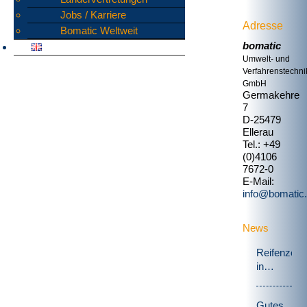
Jobs / Karriere
Adresse
Bomatic Weltweit
bomatic
Umwelt- und
Verfahrenstechni
GmbH
Germakehre
7
D-25479
Ellerau
Tel.: +49
(0)4106
7672-0
E-Mail:
info@bomatic
News
Reifenzerk
in
Schweden
Gutes