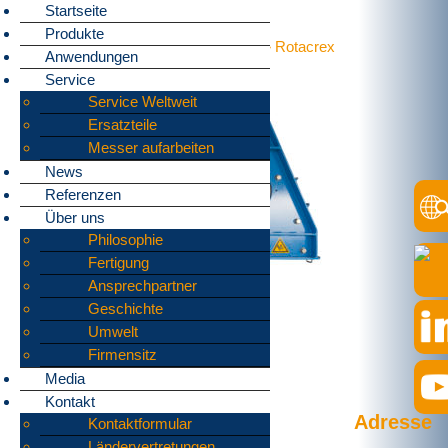
Startseite
Produkte
Home
»
Produkte
»
Vertikalshredder
»
Rotacrex
Anwendungen
R1200
Service
Service Weltweit
Ersatzteile
Messer aufarbeiten
News
Referenzen
Über uns
Philosophie
Fertigung
Ansprechpartner
Geschichte
Umwelt
Firmensitz
Media
Kontakt
Adresse
Kontaktformular
Ländervertretungen