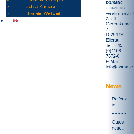
bomatic
Jobs / Karriere
Umwelt- und
Bomatic Weltweit
Verfahrenstechni
GmbH
Germakehre
7
D-25479
Ellerau
Tel.: +49
(0)4106
7672-0
E-Mail:
info@bomatic
News
Reifenzerk
in
Schweden
Gutes
neues
Jahr