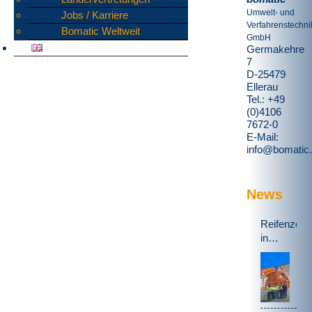
Umwelt- und
Jobs / Karriere
Verfahrenstechni
Bomatic Weltweit
GmbH
Germakehre
7
D-25479
Ellerau
Tel.: +49
(0)4106
7672-0
E-Mail:
info@bomatic
News
Reifenzerk
in
Schweden