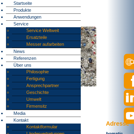
Startseite
Produkte
Home
»
Produkte
»
Granulatoren
»
Anwendungen
Schreddermaterialien
Service
Service Weltweit
Ersatzteile
Messer aufarbeiten
News
Referenzen
Über uns
Philosophie
Fertigung
Ansprechpartner
Geschichte
Umwelt
Firmensitz
Media
Kontakt
Adresse
Kontaktformular
bomatic
Ländervertretungen