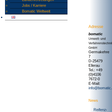
Jobs / Karriere
Bomatic Weltweit
Adresse
bomatic
Umwelt- und
Verfahrenstechni
GmbH
Germakehre
7
D-25479
Ellerau
Tel.: +49
(0)4106
7672-0
E-Mail:
info@bomatic
News
Reifenzerk