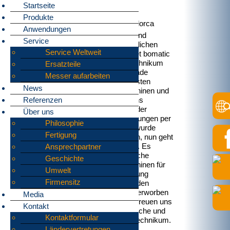
Startseite
Produkte
bomatic Technikum bald auch auf Mallorca
Anwendungen
Für unsere Kunden und
Service
Interessenten im südlichen
Service Weltweit
Raum Europas richtet bomatic
derzeit ein neues Technikum
Ersatzteile
auf Mallorca ein, gerade
Messer aufarbeiten
wurden hierfür die ersten
News
Zerkleinerungsmaschinen und
Referenzen
weitere Geräte bei uns
verladen (immer wieder
Über uns
spannend; die Verladungen per
Philosophie
Telekran). Die Halle wurde
Fertigung
letztes Jahr erworben, nun geht
es an die Einrichtung. Es
Ansprechpartner
werden unterschiedliche
Geschichte
Zerkleinerungsmaschinen für
Umwelt
Versuche zur Verfügung
Firmensitz
stehen, die vom Kunden
natürlich auch direkt erworben
Media
werden können. Wir freuen uns
Kontakt
auf spannende Versuche und
Kontaktformular
Besuche im neuen Technikum.
Ländervertretungen