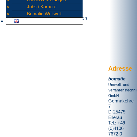
angetrieben von 2 x 18,5 kW.
Jobs / Karriere
Eine Besonderheit ist das verfahrbare
Bomatic Weltweit
Schneidwerk, das zu Wartungszwecken
manuell leicht in die Wartungsposition
geschoben werden kann.
Adresse
bomatic
Umwelt- und
Verfahrenstechni
GmbH
Germakehre
7
D-25479
Ellerau
Tel.: +49
(0)4106
7672-0