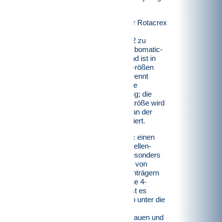
vorbereiten.
Der Vertikal-Shredder Rotacrex
hat sich seit seiner
Markteinführung 2012 zu
einem sehr beliebten bomatic-
Produkt entwickelt und ist in
drei verschiedenen Größen
erhältlich. Rotacrex trennt
durch Zerschlagen die
Materialien sortierfähig; die
Einstellung der Korngröße wird
über einen Schieber an der
Auslassöffnung reguliert.
Zudem bietet bomatic einen
extrem robusten 4-Wellen-
Shredder, der sich besonders
bei der Zerkleinerung von
Festplatten und Datenträgern
bewährt hat. Durch die 4-
Wellen Technologie ist es
möglich, ein Lochsieb unter die
langsam laufenden
Messerwellen einzubauen und