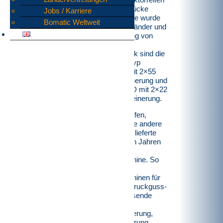
in handtellergroße Stücke
Jobs / Karriere
zerkleinert. Die Anlage wurde
Bomatic Weltweit
inklusive der Förderbänder und
elektrischer Steuerung von
bomatic geplant und
umgesetzt. Herzstück sind die
Rotorscheren vom Typ
bomatic B1350DD mit 2×55
kW in der Vorzerkleinerung und
die bomatic B1000DD mit 2×22
kW in der Nachzerkleinerung.
Aber nicht nur für Reifen,
sondern auch für viele andere
spannende Produkte lieferte
bomatic in den letzten Jahren
die passende
Zerkleinerungsmaschine. So
wurden u. a.
Zerkleinerungsmaschinen für
Feuerlöscher, Zink-Druckguss-
Angüsse, nachwachsende
Rohstoffe oder zur
Lebensmittelzerkleinerung,
Speiserestezerkleinerung,