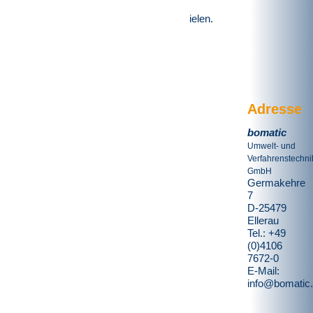
eine gleichmäßige
Granulatgröße zu erzielen.
Adresse
bomatic
Umwelt- und
Verfahrenstechni
GmbH
Germakehre
7
D-25479
Ellerau
Tel.: +49
(0)4106
7672-0
E-Mail:
info@bomatic