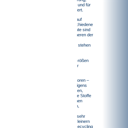
Biomüllzerkleinerung und für
vieles mehr ausgeliefert.
Dabei setzt bomatic auf
inzwischen vier verschiedene
Produktlinien. Bis heute sind
die bomatic-Rotorscheren der
wichtigste Teil des
Produktportfolios, sie stehen
inzwischen in vielen
verschiedenen
individualisierbaren Größen
und Ausführungen zur
Verfügung.
Die Unicrex-Granulatoren –
Schlagscheren, die eigens
dafür entwickelt wurden,
bereits vorzerkleinerte Stoffe
zu granulieren – können
beispielsweise Reifen,
Kühlschränke oder
Elektronikschrotte in sehr
kleine Granulate zerkleinern
und für das weitere Recycling