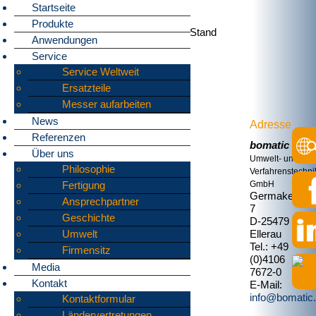
Startseite
Produkte
30.05-03.06.2016 IFAT 2016 Halle C2 Stand
Anwendungen
227/326
Service
Service Weltweit
Ersatzteile
Messer aufarbeiten
News
Adresse
Referenzen
bomatic
Über uns
Umwelt- und
Philosophie
Verfahrenstechni
Fertigung
GmbH
Germakehre
Ansprechpartner
7
Geschichte
D-25479
Umwelt
Ellerau
Tel.: +49
Firmensitz
(0)4106
Media
7672-0
Kontakt
E-Mail:
info@bomatic
Kontaktformular
Ländervertretungen